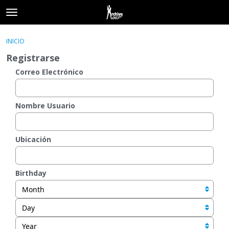
t
o
×
Acceder
·
Registrarse
g
INICIO
Acceder
Registrarse
g
Registrarse
l
e
Correo Electrónico
Categorías
m
e
Hilos
n
Nombre Usuario
u
Actividad
Ubicación
Birthday