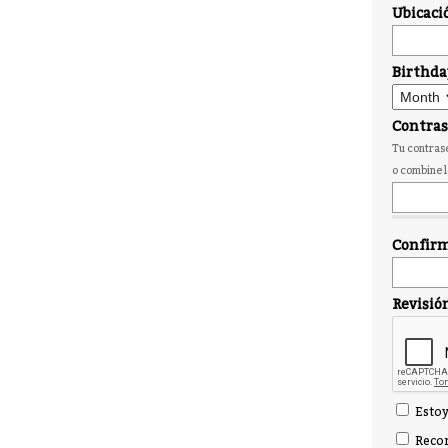
Ubicaci
Birthda
Contra
Tu contrase
o combine l
Confirm
Revisió
Estoy
Recor