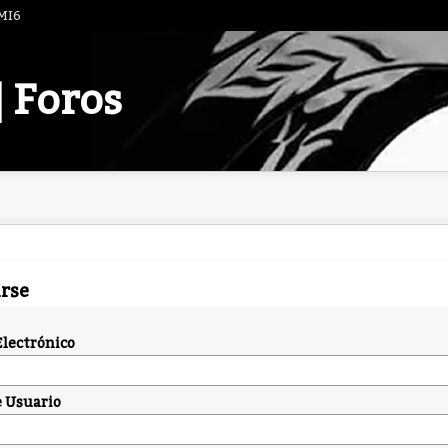
 MI6
| Foros
arse
Electrónico
 Usuario