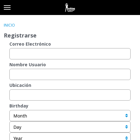
t
o
×
Acceder
·
Registrarse
g
INICIO
Acceder
Registrarse
g
Registrarse
l
e
Correo Electrónico
Categorías
m
e
Hilos
n
Nombre Usuario
u
Actividad
Ubicación
Birthday