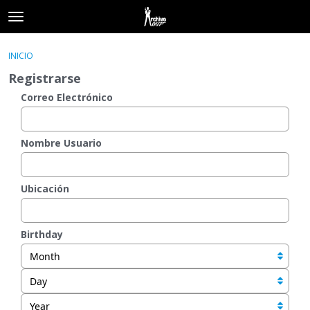
t
o
×
Acceder
·
Registrarse
g
INICIO
Acceder
Registrarse
g
Registrarse
l
e
Correo Electrónico
Categorías
m
e
Hilos
n
Nombre Usuario
u
Actividad
Ubicación
Birthday