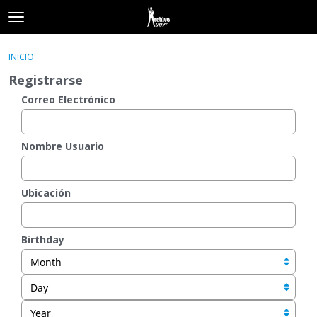
t
o
×
Acceder
·
Registrarse
g
INICIO
Acceder
Registrarse
g
Registrarse
l
e
Correo Electrónico
Categorías
m
e
Hilos
n
Nombre Usuario
u
Actividad
Ubicación
Birthday