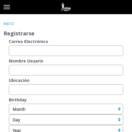
t
o
×
Acceder
·
Registrarse
g
INICIO
Acceder
Registrarse
g
Registrarse
l
e
Correo Electrónico
Categorías
m
e
Hilos
n
Nombre Usuario
u
Actividad
Ubicación
Birthday