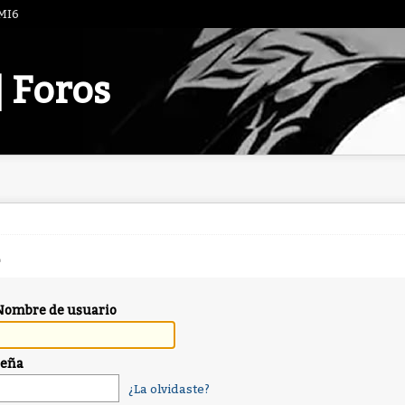
 MI6
| Foros
Nombre de usuario
seña
¿La olvidaste?