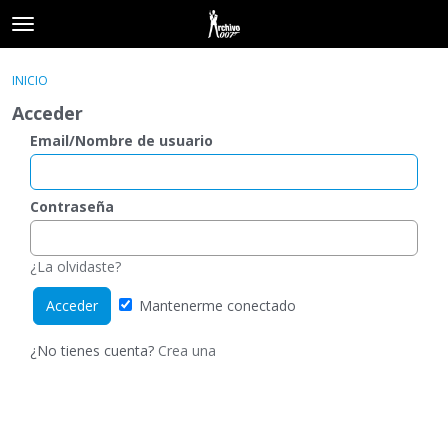
t
o
×
Acceder
·
Registrarse
g
INICIO
Acceder
Registrarse
g
Acceder
l
e
Email/Nombre de usuario
Categorías
m
e
Hilos
n
Contraseña
u
Actividad
¿La olvidaste?
Mantenerme conectado
¿No tienes cuenta?
Crea una