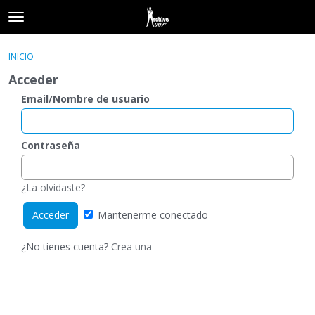
t
o
×
Acceder
·
Registrarse
g
INICIO
Acceder
Registrarse
g
Acceder
l
e
Email/Nombre de usuario
Categorías
m
e
Hilos
n
Contraseña
u
Actividad
¿La olvidaste?
Mantenerme conectado
¿No tienes cuenta?
Crea una