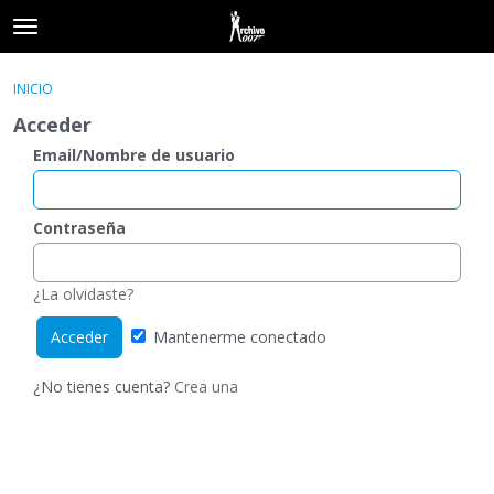
t
o
×
Acceder
·
Registrarse
g
INICIO
Acceder
Registrarse
g
Acceder
l
e
Email/Nombre de usuario
Categorías
m
e
Hilos
n
Contraseña
u
Actividad
¿La olvidaste?
Mantenerme conectado
¿No tienes cuenta?
Crea una