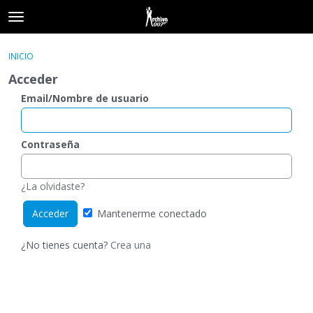
t
o
×
Acceder
·
Registrarse
g
INICIO
Acceder
Registrarse
g
Acceder
l
e
Email/Nombre de usuario
Categorías
m
e
Hilos
n
Contraseña
u
Actividad
¿La olvidaste?
Mantenerme conectado
¿No tienes cuenta?
Crea una