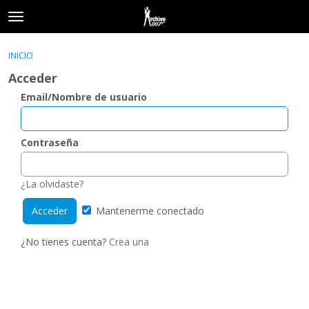
t
o
×
Acceder
·
Registrarse
g
INICIO
Acceder
Registrarse
g
Acceder
l
e
Email/Nombre de usuario
Categorías
m
e
Hilos
n
Contraseña
u
Actividad
¿La olvidaste?
Mantenerme conectado
¿No tienes cuenta?
Crea una