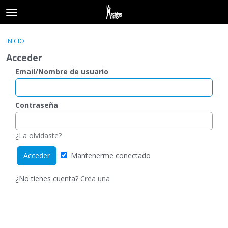
t
o
×
Acceder
·
Registrarse
g
INICIO
Acceder
Registrarse
g
Acceder
l
e
Email/Nombre de usuario
Categorías
m
e
Hilos
n
Contraseña
u
Actividad
¿La olvidaste?
Mantenerme conectado
¿No tienes cuenta?
Crea una