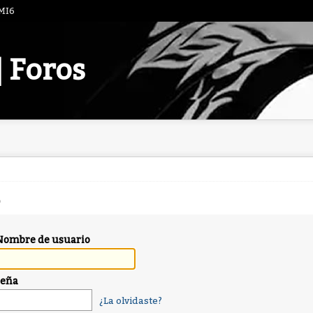
 MI6
| Foros
Nombre de usuario
seña
¿La olvidaste?