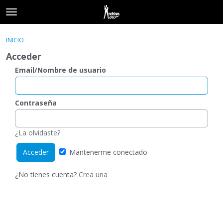
t
o
×
Acceder
·
Registrarse
g
INICIO
Acceder
Registrarse
g
Acceder
l
e
Email/Nombre de usuario
Categorías
m
e
Hilos
n
Contraseña
u
Actividad
¿La olvidaste?
Mantenerme conectado
¿No tienes cuenta?
Crea una