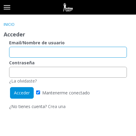
t
o
×
Acceder
·
Registrarse
g
INICIO
Acceder
Registrarse
g
Acceder
l
e
Email/Nombre de usuario
Categorías
m
e
Hilos
n
Contraseña
u
Actividad
¿La olvidaste?
Mantenerme conectado
¿No tienes cuenta?
Crea una