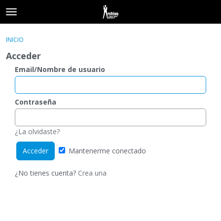
t
o
×
Acceder
·
Registrarse
g
INICIO
Acceder
Registrarse
g
Acceder
l
e
Email/Nombre de usuario
Categorías
m
e
Hilos
n
Contraseña
u
Actividad
¿La olvidaste?
Mantenerme conectado
¿No tienes cuenta?
Crea una