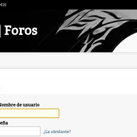
 MI6
| Foros
Nombre de usuario
seña
¿La olvidaste?