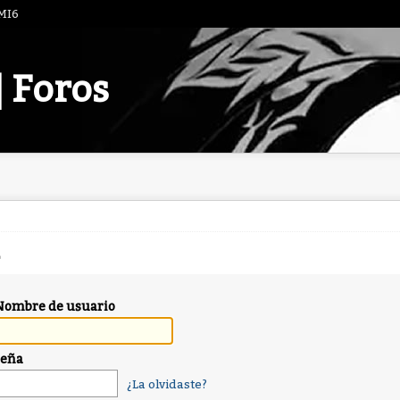
 MI6
| Foros
Nombre de usuario
seña
¿La olvidaste?