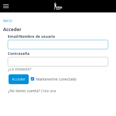
t
o
×
Acceder
·
Registrarse
g
INICIO
Acceder
Registrarse
g
Acceder
l
e
Email/Nombre de usuario
Categorías
m
e
Hilos
n
Contraseña
u
Actividad
¿La olvidaste?
Mantenerme conectado
¿No tienes cuenta?
Crea una