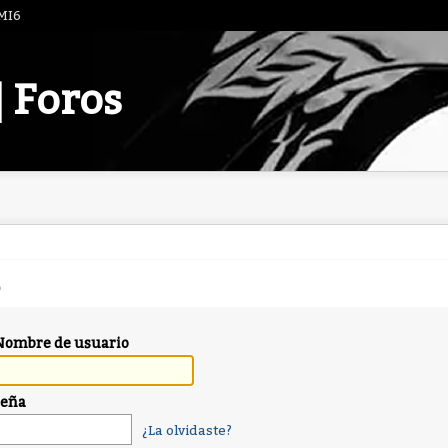
 MI6
| Foros
Nombre de usuario
seña
¿La olvidaste?