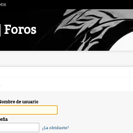
 MI6
| Foros
Nombre de usuario
seña
¿La olvidaste?