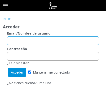
t
o
×
Acceder
·
Registrarse
g
INICIO
Acceder
Registrarse
g
Acceder
l
e
Email/Nombre de usuario
Categorías
m
e
Hilos
n
Contraseña
u
Actividad
¿La olvidaste?
Mantenerme conectado
¿No tienes cuenta?
Crea una