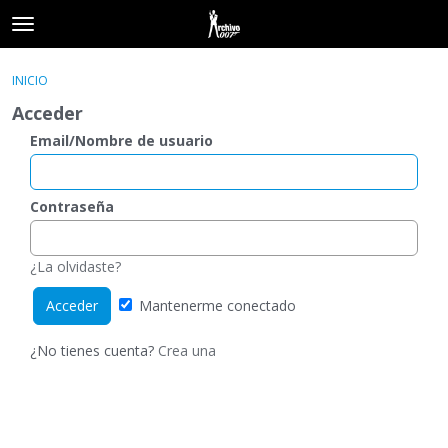
t
o
×
Acceder
·
Registrarse
g
INICIO
Acceder
Registrarse
g
Acceder
l
e
Email/Nombre de usuario
Categorías
m
e
Hilos
n
Contraseña
u
Actividad
¿La olvidaste?
Mantenerme conectado
¿No tienes cuenta?
Crea una