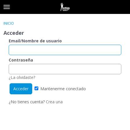
t
o
×
Acceder
·
Registrarse
g
INICIO
Acceder
Registrarse
g
Acceder
l
e
Email/Nombre de usuario
Categorías
m
e
Hilos
n
Contraseña
u
Actividad
¿La olvidaste?
Mantenerme conectado
¿No tienes cuenta?
Crea una