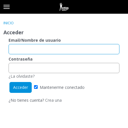
t
o
×
Acceder
·
Registrarse
g
INICIO
Acceder
Registrarse
g
Acceder
l
e
Email/Nombre de usuario
Categorías
m
e
Hilos
n
Contraseña
u
Actividad
¿La olvidaste?
Mantenerme conectado
¿No tienes cuenta?
Crea una