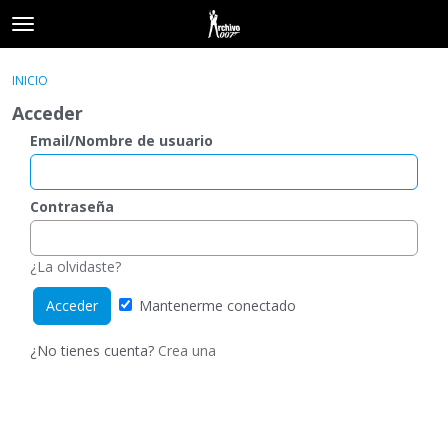
t
o
×
Acceder
·
Registrarse
g
INICIO
Acceder
Registrarse
g
Acceder
l
e
Email/Nombre de usuario
Categorías
m
e
Hilos
n
Contraseña
u
Actividad
¿La olvidaste?
Mantenerme conectado
¿No tienes cuenta?
Crea una