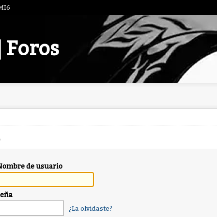
 MI6
| Foros
Nombre de usuario
seña
¿La olvidaste?