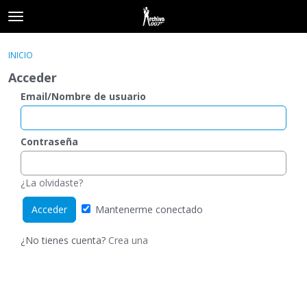
t
o
×
Acceder
·
Registrarse
g
INICIO
Acceder
Registrarse
g
Acceder
l
e
Email/Nombre de usuario
Categorías
m
e
Hilos
n
Contraseña
u
Actividad
¿La olvidaste?
Mantenerme conectado
¿No tienes cuenta?
Crea una