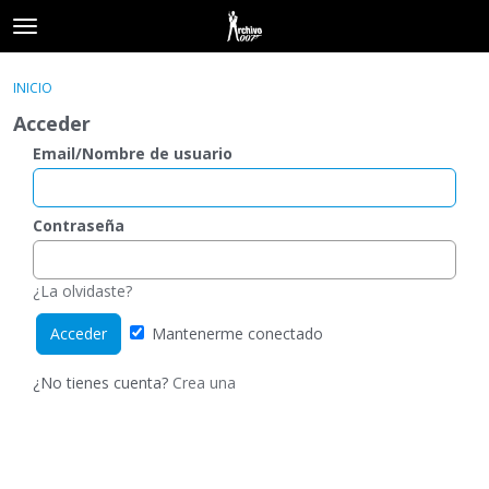
t
o
×
Acceder
·
Registrarse
g
INICIO
Acceder
Registrarse
g
Acceder
l
e
Email/Nombre de usuario
Categorías
m
e
Hilos
n
Contraseña
u
Actividad
¿La olvidaste?
Mantenerme conectado
¿No tienes cuenta?
Crea una