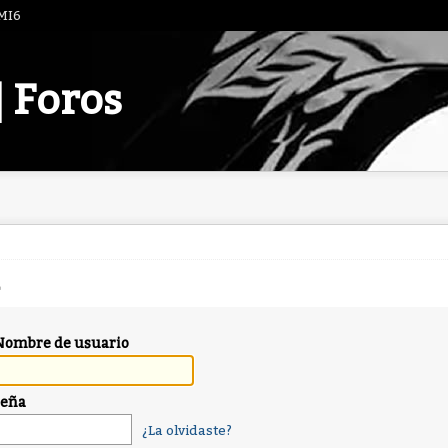
 MI6
| Foros
Nombre de usuario
seña
¿La olvidaste?