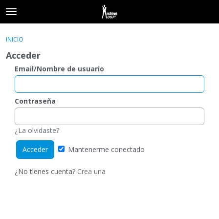
t
o
×
Acceder
·
Registrarse
g
INICIO
Acceder
Registrarse
g
Acceder
l
e
Email/Nombre de usuario
Categorías
m
e
Hilos
n
Contraseña
u
Actividad
¿La olvidaste?
Mantenerme conectado
¿No tienes cuenta?
Crea una