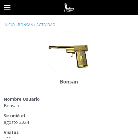
t
o
×
Acceder
·
Registrarse
g
INICIO
›
BONSAN
›
ACTIVIDAD
g
Categorías
l
e
Hilos
m
e
Actividad
n
u
Bonsan
Nombre Usuario
Bonsan
Se unió el
agosto 2024
Visitas