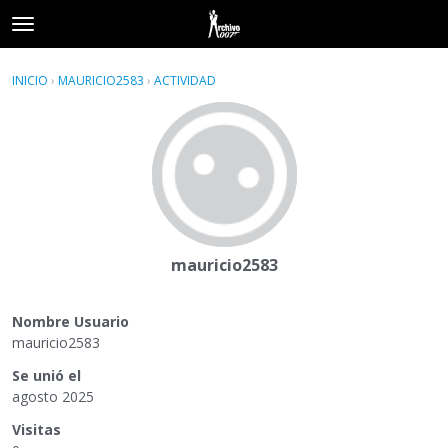
t
o
×
Acceder
·
Registrarse
g
INICIO
›
MAURICIO2583
›
ACTIVIDAD
g
Categorías
l
e
Hilos
m
e
Actividad
n
u
mauricio2583
Nombre Usuario
mauricio2583
Se unió el
agosto 2025
Visitas