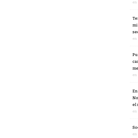
en
Te
mi
se
en
Pu
ca
me
en
En
No
el
en
So
en