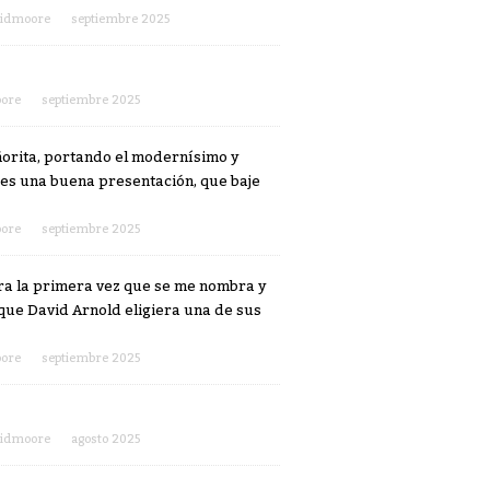
vidmoore
septiembre 2025
ore
septiembre 2025
ñorita, portando el modernísimo y
 es una buena presentación, que baje
ore
septiembre 2025
ra la primera vez que se me nombra y
que David Arnold eligiera una de sus
ore
septiembre 2025
vidmoore
agosto 2025