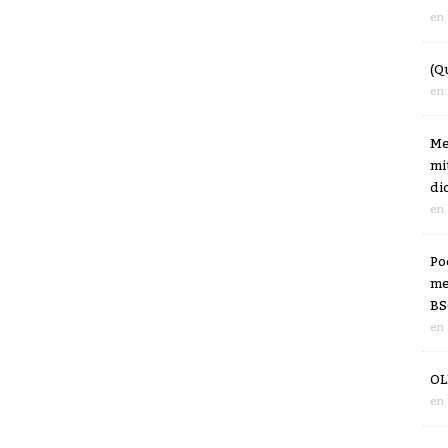
en
(Q
en
Me
mi
di
en
Po
me
BS
en
OL
en