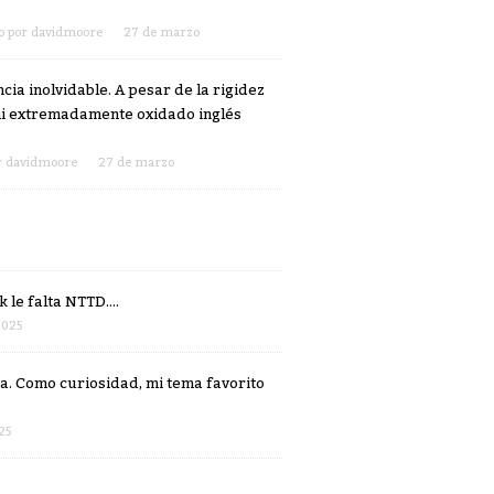
o por
davidmoore
27 de marzo
ia inolvidable. A pesar de la rigidez
 mi extremadamente oxidado inglés
r
davidmoore
27 de marzo
le falta NTTD....
2025
a. Como curiosidad, mi tema favorito
25