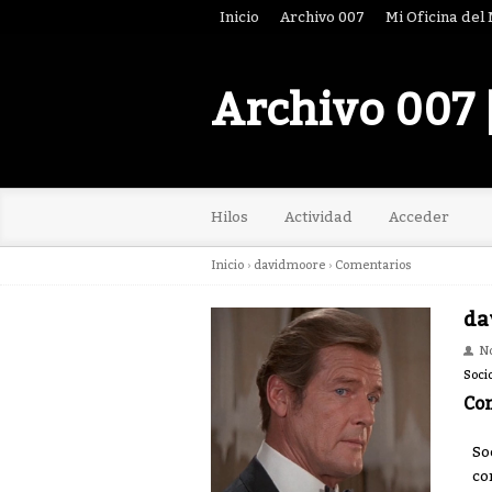
Inicio
Archivo 007
Mi Oficina del
Archivo 007 
Hilos
Actividad
Acceder
Inicio
›
davidmoore
›
Comentarios
da
N
Soci
Co
So
co