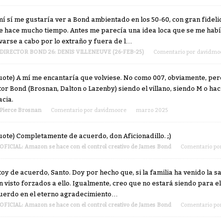
mí sí me gustaría ver a Bond ambientado en los 50-60, con gran fideli
je hace mucho tiempo. Antes me parecía una idea loca que se me hab
evarse a cabo por lo extraño y fuera de l…
DIRECTOR BOND 26: DENIS VILLENEUVE (26-FEB-25)
Comentario por
davidmo
uote) A mí me encantaría que volviese. No como 007, obviamente, per
tor Bond (Brosnan, Dalton o Lazenby) siendo el villano, siendo M o 
acia.
Pierce Brosnan
Comentario por
davidmoore
marzo 2025
uote) Completamente de acuerdo, don Aficionadillo. ;)
OFICIAL: Amazon se hace con el control creativo de James Bond
Comentario po
toy de acuerdo, Santo. Doy por hecho que, si la familia ha venido la 
n visto forzados a ello. Igualmente, creo que no estará siendo para el
uerdo en el eterno agradecimiento…
OFICIAL: Amazon se hace con el control creativo de James Bond
Comentario po