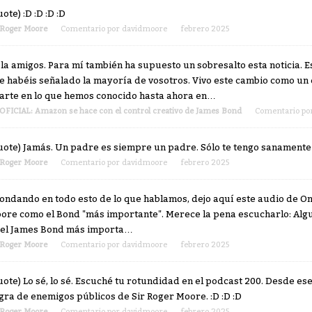
ote) :D :D :D :D
Roger Moore
Comentario por
davidmoore
febrero 2025
la amigos. Para mí también ha supuesto un sobresalto esta noticia. 
e habéis señalado la mayoría de vosotros. Vivo este cambio como u
arte en lo que hemos conocido hasta ahora en…
OFICIAL: Amazon se hace con el control creativo de James Bond
Comentario po
uote) Jamás. Un padre es siempre un padre. Sólo te tengo sanamente v
Roger Moore
Comentario por
davidmoore
febrero 2025
ondando en todo esto de lo que hablamos, dejo aquí este audio de On
ore como el Bond "más importante". Merece la pena escucharlo: Algu
 el James Bond más importa…
Roger Moore
Comentario por
davidmoore
febrero 2025
uote) Lo sé, lo sé. Escuché tu rotundidad en el podcast 200. Desde ese
gra de enemigos públicos de Sir Roger Moore. :D :D :D
Roger Moore
Comentario por
davidmoore
febrero 2025