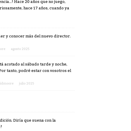
cia...! Hace 20 años que no juego,
uriosamente, hace 17 años, cuando ya
r y conocer más del nuevo director.
ore
agosto 2025
stá acotado al sábado tarde y noche,
 Por tanto, podré estar con vosotros el
vidmoore
julio 2025
dición. Diría que suena con la
r?