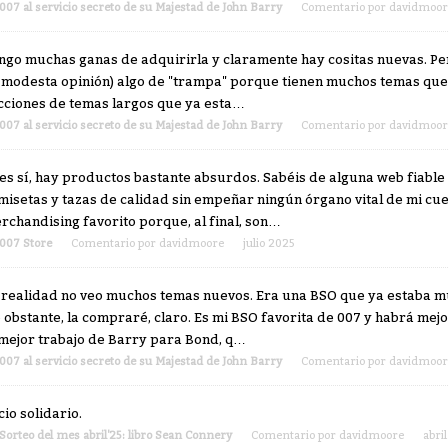
007 al servicio secreto de su Majestad de John Barry
Comentario por
davidmoor
ngo muchas ganas de adquirirla y claramente hay cositas nuevas. Per
 modesta opinión) algo de "trampa" porque tienen muchos temas que
cciones de temas largos que ya esta…
007 al servicio secreto de su Majestad de John Barry
Comentario por
davidmoor
es sí, hay productos bastante absurdos. Sabéis de alguna web fiable
misetas y tazas de calidad sin empeñar ningún órgano vital de mi cue
rchandising favorito porque, al final, son…
007 Store
Comentario por
davidmoore
julio 2025
 realidad no veo muchos temas nuevos. Era una BSO que ya estaba mu
 obstante, la compraré, claro. Es mi BSO favorita de 007 y habrá mej
 mejor trabajo de Barry para Bond, q…
007 al servicio secreto de su Majestad de John Barry
Comentario por
davidmoor
cio solidario.
Sorteo del mes abril'25: libro Sean Connery
Comentario por
davidmoore
abri