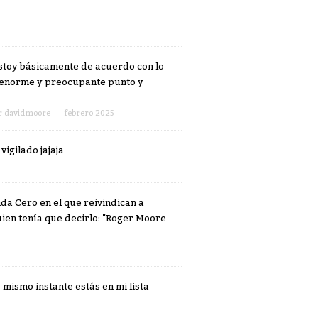
Estoy básicamente de acuerdo con lo
n enorme y preocupante punto y
r
davidmoore
febrero 2025
igilado jajaja
da Cero en el que reivindican a
ien tenía que decirlo: "Roger Moore
 mismo instante estás en mi lista