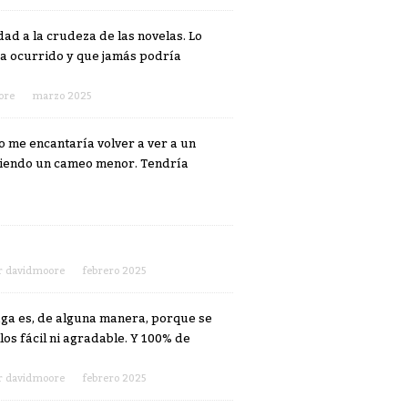
dad a la crudeza de las novelas. Lo
ía ocurrido y que jamás podría
ore
marzo 2025
o me encantaría volver a ver a un
haciendo un cameo menor. Tendría
r
davidmoore
febrero 2025
saga es, de alguna manera, porque se
los fácil ni agradable. Y 100% de
r
davidmoore
febrero 2025