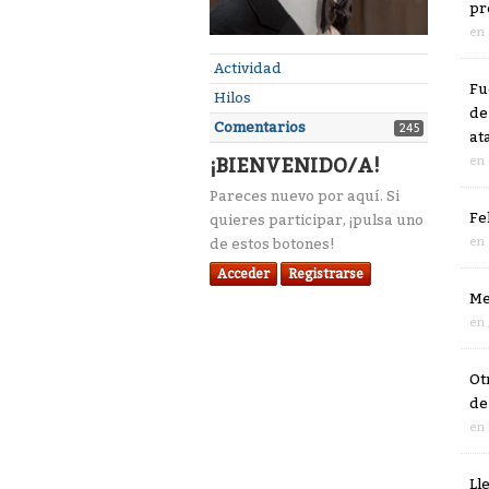
pr
en
Actividad
Fu
Hilos
de
Comentarios
245
at
¡BIENVENIDO/A!
en
Pareces nuevo por aquí. Si
Fe
quieres participar, ¡pulsa uno
en
de estos botones!
Acceder
Registrarse
Me
en
Ot
de
en
Ll