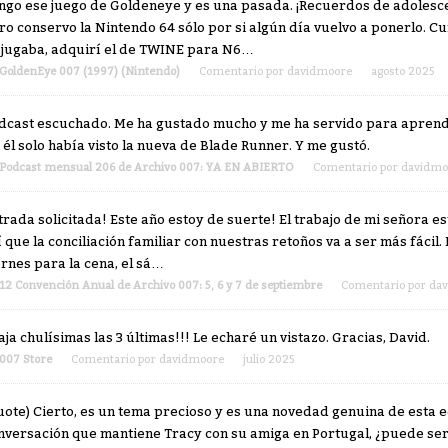
ngo ese juego de Goldeneye y es una pasada. ¡Recuerdos de adolescen
ro conservo la Nintendo 64 sólo por si algún día vuelvo a ponerlo. C
 jugaba, adquirí el de TWINE para N6…
GoldenEye 007 (1997) (Nintendo)
Comentario por
davidmoore
agosto 2025
dcast escuchado. Me ha gustado mucho y me ha servido para aprende
 él solo había visto la nueva de Blade Runner. Y me gustó.
Podcast mensual 206 de Archivo 007: YA EN ABIERTO
Comentario por
davidmo
trada solicitada! Este año estoy de suerte! El trabajo de mi señora e
í que la conciliación familiar con nuestras retoños va a ser más fácil.
ernes para la cena, el sá…
12 Convención Anual de Archivo 007: 5, 6 y 7 de septiembre
Comentario por
da
jaja chulísimas las 3 últimas!!! Le echaré un vistazo. Gracias, David.
007 Store
Comentario por
davidmoore
julio 2025
uote) Cierto, es un tema precioso y es una novedad genuina de esta e
nversación que mantiene Tracy con su amiga en Portugal, ¿puede se