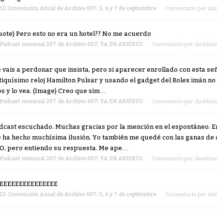
12 Convención Anual de Archivo 007: 5, 6 y 7 de septiembre
Comentario por
da
uote) Pero esto no era un hotel?? No me acuerdo
Podcast mensual 207 de Archivo 007: YA EN ABIERTO
Comentario por
davidmo
 vais a perdonar que insista, pero si aparecer enrollado con esta se
tiquísimo reloj Hamilton Pulsar y usando el gadget del Rolex imán no
os y lo vea. (Image) Creo que sim…
Podcast mensual 207 de Archivo 007: YA EN ABIERTO
Comentario por
davidmo
dcast escuchado. Muchas gracias por la mención en el espontáneo. E
 ha hecho muchísima ilusión. Yo también me quedé con las ganas de 
O, pero entiendo su respuesta. Me ape…
Podcast mensual 207 de Archivo 007: YA EN ABIERTO
Comentario por
davidmo
EEEEEEEEEEEEEEE
12 Convención Anual de Archivo 007: 5, 6 y 7 de septiembre
Comentario por
da