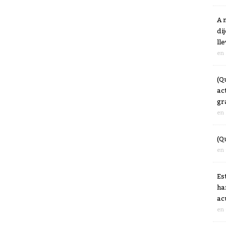
A 
di
ll
en
(Q
ac
gr
en
(Q
en
Es
ha
ac
en