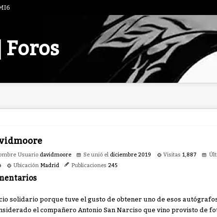
 MI6
| Foros
vidmoore
ombre Usuario
davidmoore
Se unió el
diciembre 2019
Visitas
1,887
Últ
o
Ubicación
Madrid
Publicaciones
245
mentarios
cio solidario porque tuve el gusto de obtener uno de esos autógrafo
nsiderado el compañero Antonio San Narciso que vino provisto de fo