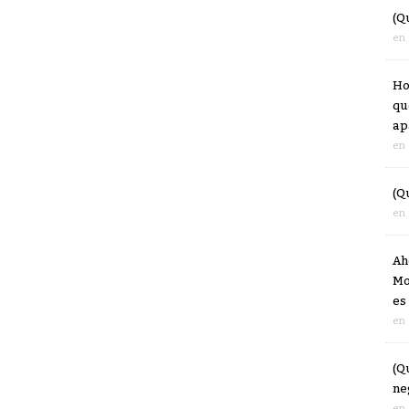
(Qu
en
Ho
qu
ap
en
(Q
en
Ah
Mo
es
en
(Q
ne
en