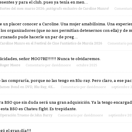
esentes y para el club, pues ya tenía en men…
Sorteo del mes marzo 2026: ¡autógrafo exclusivo de Caroline Munro!
Comentari
e un placer conocer a Caroline. Una mujer amabilísima. Una experienc
 los organizadores (que no nos permitían detenernos con ella) y de
arzanado pude hacerle un par de preg…
Caroline Munro en el Festival de Cine Fantástico de Murcia 2026
Comentario po
licidades, señor MOO7RE!!!!!! Nunca te olvidaremos.
Roger Moore
Comentario por
davidmoore
octubre 2025
 las compraría, porque no las tengo en Blu-ray. Pero claro, a ese pack 
James Bond en DVD, Blu-Ray, 4K...
Comentario por
davidmoore
septiembre 
ra BSO que sin duda será una gran adquisición. Ya la tengo encargad
 esta BSO es Chateu fight. Es trepidante.
Operación Trueno de John Barry
Comentario por
davidmoore
septiembre 20
egó el gran día!!!