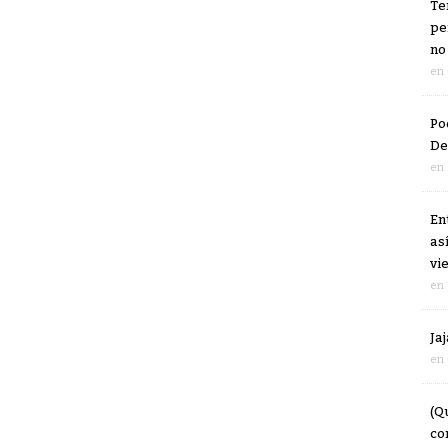
Te
pe
no
en
Po
De
en
En
as
vi
en
Ja
en
(Q
co