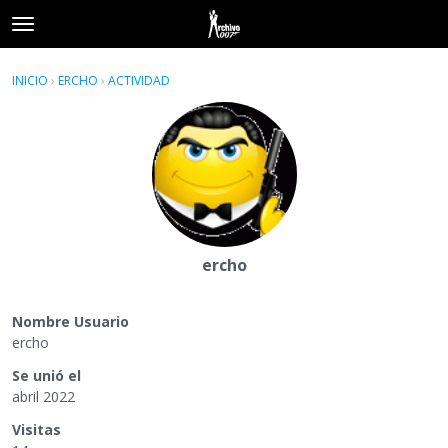
t
o
×
Acceder
·
Registrarse
g
INICIO
›
ERCHO
›
ACTIVIDAD
g
Categorías
l
e
Hilos
m
e
Actividad
n
u
ercho
Nombre Usuario
ercho
Se unió el
abril 2022
Visitas