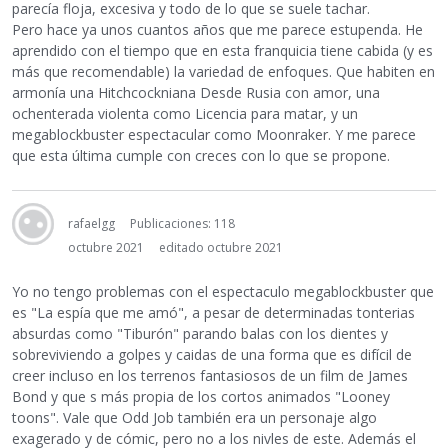
parecía floja, excesiva y todo de lo que se suele tachar.
Pero hace ya unos cuantos años que me parece estupenda. He
aprendido con el tiempo que en esta franquicia tiene cabida (y es
más que recomendable) la variedad de enfoques. Que habiten en
armonía una Hitchcockniana Desde Rusia con amor, una
ochenterada violenta como Licencia para matar, y un
megablockbuster espectacular como Moonraker. Y me parece
que esta última cumple con creces con lo que se propone.
rafaelgg
Publicaciones: 118
octubre 2021
editado octubre 2021
Yo no tengo problemas con el espectaculo megablockbuster que
es "La espía que me amó", a pesar de determinadas tonterias
absurdas como "Tiburón" parando balas con los dientes y
sobreviviendo a golpes y caidas de una forma que es difícil de
creer incluso en los terrenos fantasiosos de un film de James
Bond y que s más propia de los cortos animados "Looney
toons". Vale que Odd Job también era un personaje algo
exagerado y de cómic, pero no a los nivles de este. Además el