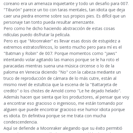
coreano era un amenaza inquietante y todo un desafio para 007.
"Tiburón" parece un tio con taras mentales, tan idiota que deja
caer una piedra enorme sobre sus propios pies. Es difícil que un
personaje tan tonto pueda resultar amenzante.
Pero como he dicho haciendo abstracción de estas cosas
ridículas puedo disfrutar la película.
Pero es que "Moonraker" es llevar esas dosis de estupidez a
extremos estratosféricos, lo siento mucho pero para mí es el
"Batman y Robin" de 007. Porque momentos como "jaws"
intentando volar agitando las manos porque se le ha roto el
paracaidas mientras suena una música circense o lo de la
paloma en Venecia diciendo "No" con la cabeza mediante un
truco de reproducción de cámara de lo más cutre, están al
mismo nivel de estulticia que la escena de la "Battarjeta de
credito" o los chistes de Arnold como "Le he dejado helado".
Además hacen que sienta que los productores, al pensar que voy
a encontrar eso gracioso o ingenioso, me están tomando por
alguien que puede encontrar gracioso ese humor idiota porque
es idiota. En definitiva porque se me trata con mucha
condescendencia.
Aquí se defiende a Moonraker alegando que su éxito permitió