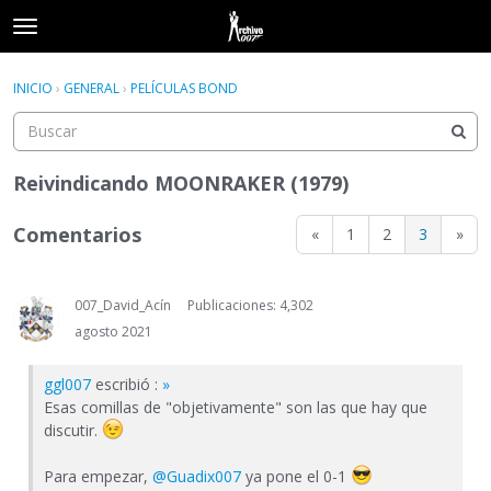
t
o
×
Acceder
·
Registrarse
g
INICIO
›
GENERAL
›
PELÍCULAS BOND
Acceder
Registrarse
g
l
e
Categorías
m
Reivindicando MOONRAKER (1979)
e
Hilos
n
Comentarios
«
1
2
3
»
u
Actividad
007_David_Acín
Publicaciones: 4,302
agosto 2021
ggl007
escribió :
»
Esas comillas de "objetivamente" son las que hay que
discutir.
Para empezar,
@Guadix007
ya pone el 0-1