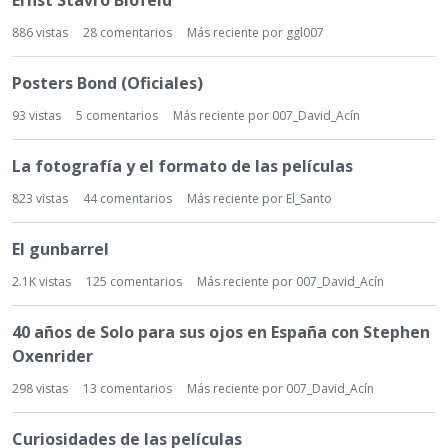
Ernst Stavro Blofeld
886
vistas
28
comentarios
Más reciente por
ggl007
Posters Bond (Oficiales)
93
vistas
5
comentarios
Más reciente por
007_David_Acín
La fotografía y el formato de las películas
823
vistas
44
comentarios
Más reciente por
El_Santo
El gunbarrel
2.1K
vistas
125
comentarios
Más reciente por
007_David_Acín
40 años de Solo para sus ojos en España con Stephen
Oxenrider
298
vistas
13
comentarios
Más reciente por
007_David_Acín
Curiosidades de las películas