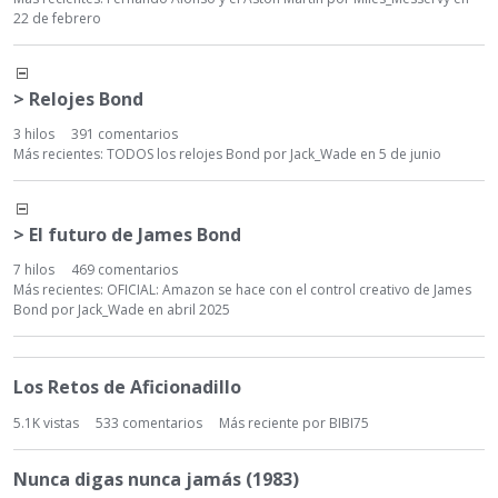
22 de febrero
> Relojes Bond
3
hilos
391
comentarios
Más recientes:
TODOS los relojes Bond
por
Jack_Wade
en
5 de junio
> El futuro de James Bond
7
hilos
469
comentarios
Más recientes:
OFICIAL: Amazon se hace con el control creativo de James
Bond
por
Jack_Wade
en
abril 2025
L
Los Retos de Aficionadillo
i
s
5.1K
vistas
533
comentarios
Más reciente por
BIBI75
t
a
Nunca digas nunca jamás (1983)
d