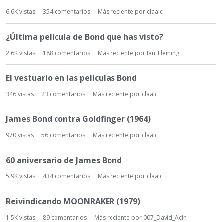
6.6K
vistas
354
comentarios
Más reciente por
claalc
¿Última película de Bond que has visto?
2.6K
vistas
188
comentarios
Más reciente por
Ian_Fleming
El vestuario en las películas Bond
346
vistas
23
comentarios
Más reciente por
claalc
James Bond contra Goldfinger (1964)
970
vistas
56
comentarios
Más reciente por
claalc
60 aniversario de James Bond
5.9K
vistas
434
comentarios
Más reciente por
claalc
Reivindicando MOONRAKER (1979)
1.5K
vistas
89
comentarios
Más reciente por
007_David_Acín