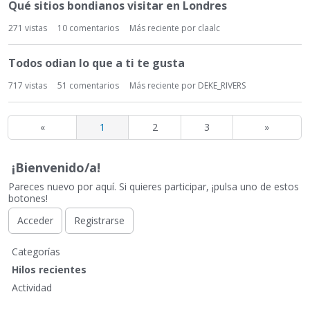
Qué sitios bondianos visitar en Londres
271
vistas
10
comentarios
Más reciente por
claalc
Todos odian lo que a ti te gusta
717
vistas
51
comentarios
Más reciente por
DEKE_RIVERS
«
1
2
3
»
¡Bienvenido/a!
Pareces nuevo por aquí. Si quieres participar, ¡pulsa uno de estos
botones!
Acceder
Registrarse
E
Categorías
n
Hilos recientes
l
Actividad
a