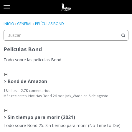
t
o
×
Acceder
·
Registrarse
g
INICIO
›
GENERAL
›
PELÍCULAS BOND
Acceder
Registrarse
g
l
e
Categorías
m
Películas Bond
e
Hilos
n
Todo sobre las películas Bond
u
L
Actividad
i
> Bond de Amazon
s
t
18
hilos
2.7K
comentarios
a
Más recientes:
Noticias Bond 26
por
Jack_Wade
en
6 de agosto
d
e
c
> Sin tiempo para morir (2021)
a
Todo sobre Bond 25: Sin tiempo para morir (No Time to Die)
t