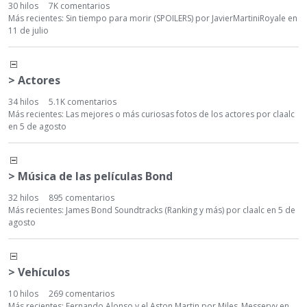
e
30
hilos
7K
comentarios
Más recientes:
Sin tiempo para morir (SPOILERS)
por
JavierMartiniRoyale
en
g
11 de julio
o
r
í
> Actores
a
34
hilos
5.1K
comentarios
Más recientes:
Las mejores o más curiosas fotos de los actores
por
claalc
en
5 de agosto
> Música de las películas Bond
32
hilos
895
comentarios
Más recientes:
James Bond Soundtracks (Ranking y más)
por
claalc
en
5 de
agosto
> Vehículos
10
hilos
269
comentarios
Más recientes:
Fernando Alonso y el Aston Martin
por
Miles_Messervy
en