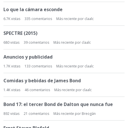
Lo que la cámara esconde
6.7K
vistas
335
comentarios
Más reciente por
claalc
SPECTRE (2015)
680
vistas
39
comentarios
Más reciente por
claalc
Anuncios y publicidad
1.7K
vistas
133
comentarios
Más reciente por
claalc
Comidas y bebidas de James Bond
1.4K
vistas
46
comentarios
Más reciente por
claalc
Bond 17: el tercer Bond de Dalton que nunca fue
892
vistas
21
comentarios
Más reciente por
Breogán