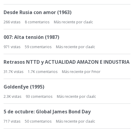
Desde Rusia con amor (1963)
266
vistas
8
comentarios
Más reciente por
claalc
007: Alta tensión (1987)
971
vistas
59
comentarios
Más reciente por
claalc
Retrasos NTTD y ACTUALIDAD AMAZON E INDUSTRIA
31.7K
vistas
1.7K
comentarios
Más reciente por
Fmor
GoldenEye (1995)
2.3K
vistas
93
comentarios
Más reciente por
claalc
5 de octubre: Global James Bond Day
717
vistas
50
comentarios
Más reciente por
claalc