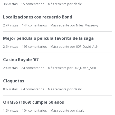
e
386
vistas
15
comentarios
Más reciente por
claalc
d
i
Localizaciones con recuerdo Bond
s
2.7K
vistas
144
comentarios
Más reciente por
Miles_Messervy
c
u
s
Mejor película o película favorita de la saga
i
2.6K
vistas
195
comentarios
Más reciente por
007_David_Acín
ó
n
Casino Royale '67
290
vistas
24
comentarios
Más reciente por
007_David_Acín
Claquetas
837
vistas
64
comentarios
Más reciente por
claalc
OHMSS (1969) cumple 50 años
1.6K
vistas
104
comentarios
Más reciente por
claalc