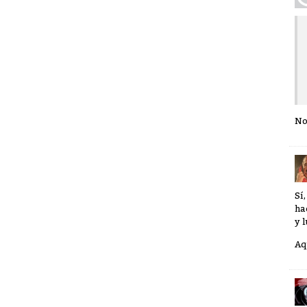
No
Sí
ha
y 
Aq