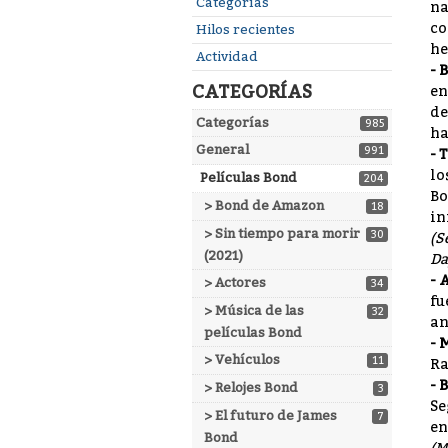
Enlaces
Categorías
na
rápidos
co
Hilos recientes
he
Actividad
- 
CATEGORÍAS
en
de
Categorías
985
ha
General
991
- 
lo
Películas Bond
204
Bo
> Bond de Amazon
18
in
> Sin tiempo para morir
30
(S
(2021)
Da
- 
> Actores
34
fu
> Música de las
32
an
películas Bond
- 
> Vehículos
11
Ra
- 
> Relojes Bond
3
Se
> El futuro de James
7
en
Bond