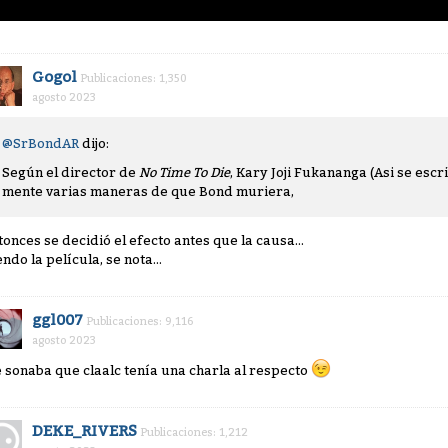
Gogol
Publicaciones: 1,350
agosto 2023
@SrBondAR
dijo:
Según el director de
No Time To Die
, Kary Joji Fukananga (Asi se escr
mente varias maneras de que Bond muriera,
tonces se decidió el efecto antes que la causa...
ndo la película, se nota...
ggl007
Publicaciones: 9,116
agosto 2023
 sonaba que claalc tenía una charla al respecto
DEKE_RIVERS
Publicaciones: 1,212