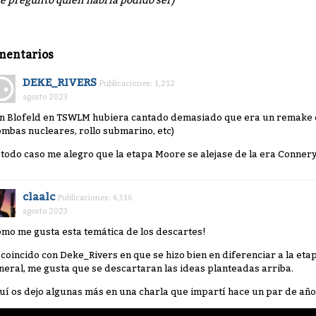
e pregunto quién habría podido ser)
mentarios
DEKE_RIVERS
Publicaciones: 1,212
agosto 2023
n Blofeld en TSWLM hubiera cantado demasiado que era un remake d
ombas nucleares, rollo submarino, etc)
 todo caso me alegro que la etapa Moore se alejase de la era Connery
claalc
Publicaciones: 6,516
agosto 2023
ómo me gusta esta temática de los descartes!
, coincido con Deke_Rivers en que se hizo bien en diferenciar a la et
neral, me gusta que se descartaran las ideas planteadas arriba.
uí os dejo algunas más en una charla que impartí hace un par de años