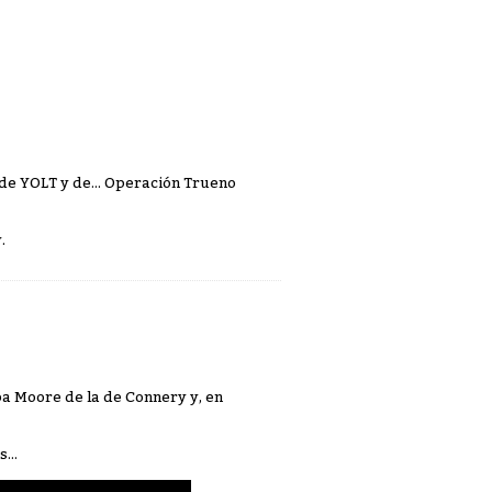
e YOLT y de... Operación Trueno
.
apa Moore de la de Connery y, en
...