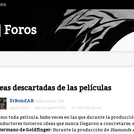
 MI6
| Foros
eas descartadas de las películas
SrBondAR
Publicaciones: 288
agosto 2023
editado agosto 2023
en
Películas Bond
mo toda película, hubo veces en las que durante la producción
oductores tuvieron ideas que nunca llegaron a concretarse, e
Hermano de Goldfinger:
Durante la producción de
Diamonds A