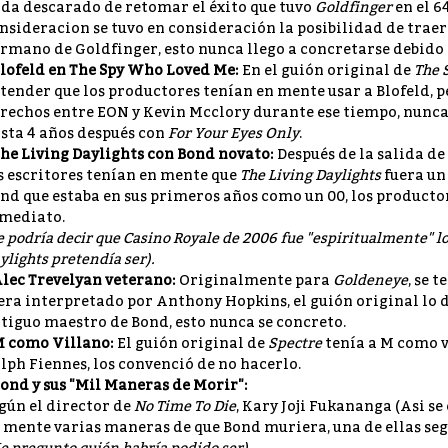
da descarado de retomar el éxito que tuvo
Goldfinger
en el 6
nsideracion se tuvo en consideración la posibilidad de traer
rmano de Goldfinger, esto nunca llego a concretarse debido a
Blofeld en The Spy Who Loved Me:
En el guión original de
The 
tender que los productores tenían en mente usar a Blofeld, p
rechos entre EON y Kevin Mcclory durante ese tiempo, nunca 
sta 4 años después con
For Your Eyes Only
.
The Living Daylights con Bond novato:
Después de la salida d
s escritores tenían en mente que
The Living Daylights
fuera un 
nd que estaba en sus primeros años como un 00, los producto
mediato.
e podría decir que Casino Royale de 2006 fue "espiritualmente" lo
ylights pretendía ser).
Alec Trevelyan veterano:
Originalmente para
Goldeneye
, se 
era interpretado por Anthony Hopkins, el guión original lo 
tiguo maestro de Bond, esto nunca se concreto.
M como Villano:
El guión original de
Spectre
tenía a M como v
lph Fiennes, los convenció de no hacerlo.
Bond y sus "Mil Maneras de Morir":
gún el director de
No Time To Die
, Kary Joji Fukananga (Asi se
 mente varias maneras de que Bond muriera, una de ellas seg