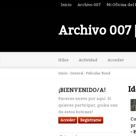
Inicio
Archivo 007
Mi Oficina del
Archivo 007 
Hilos
Actividad
Acceder
Inicio
›
General
›
Películas Bond
Id
¡BIENVENIDO/A!
Pareces nuevo por aquí. Si
quieres participar, ¡pulsa uno
de estos botones!
Co
Acceder
Registrarse
pr
- 