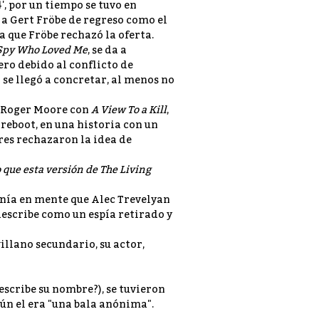
4', por un tiempo se tuvo en
 a Gert Fröbe de regreso como el
 que Fröbe rechazó la oferta.
Spy Who Loved Me
, se da a
ero debido al conflicto de
se llegó a concretar, al menos no
e Roger Moore con
A View To a Kill
,
reboot, en una historia con un
res rechazaron la idea de
 que esta versión de The Living
tenía en mente que Alec Trevelyan
describe como un espía retirado y
illano secundario, su actor,
 escribe su nombre?), se tuvieron
ún el era "una bala anónima".