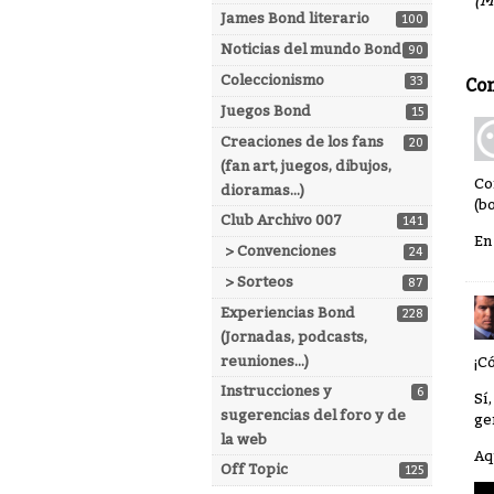
(M
James Bond literario
100
Noticias del mundo Bond
90
Coleccionismo
33
Co
Juegos Bond
15
Creaciones de los fans
20
(fan art, juegos, dibujos,
Co
dioramas...)
(b
Club Archivo 007
141
En
> Convenciones
24
> Sorteos
87
Experiencias Bond
228
(Jornadas, podcasts,
reuniones...)
¡C
Instrucciones y
6
Sí
sugerencias del foro y de
ge
la web
Aq
Off Topic
125