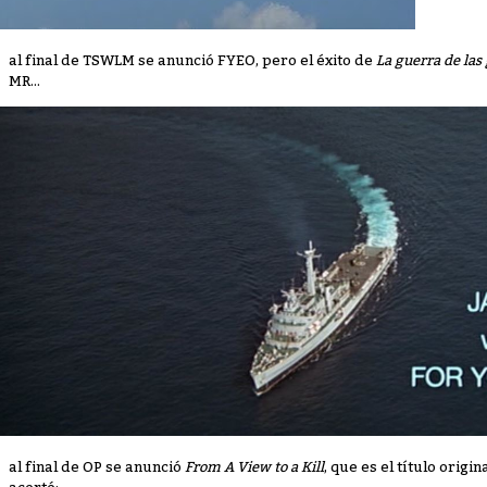
al final de TSWLM se anunció FYEO, pero el éxito de
La guerra de las 
MR...
al final de OP se anunció
From A View to a Kill
, que es el título origi