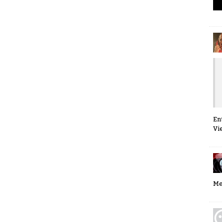
En
Vie
Me