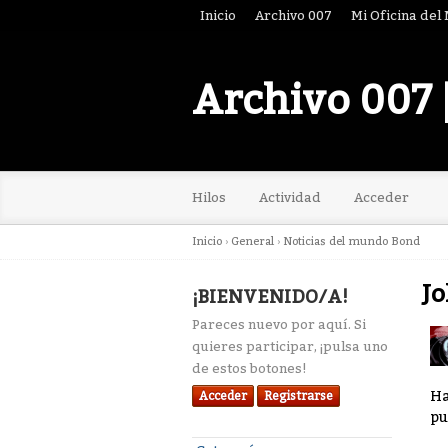
Inicio
Archivo 007
Mi Oficina del
Archivo 007 
Hilos
Actividad
Acceder
Inicio
›
General
›
Noticias del mundo Bond
Jo
¡BIENVENIDO/A!
Pareces nuevo por aquí. Si
quieres participar, ¡pulsa uno
de estos botones!
Ha
Acceder
Registrarse
pu