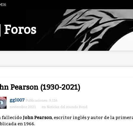
 MI6
| Foros
hn Pearson (1930-2021)
ggl007
Publicaciones: 9,116
noviembre 2021
en
Noticias del mundo Bond
 fallecido
John Pearson
, escritor inglés y autor de la prime
blicada en 1966.