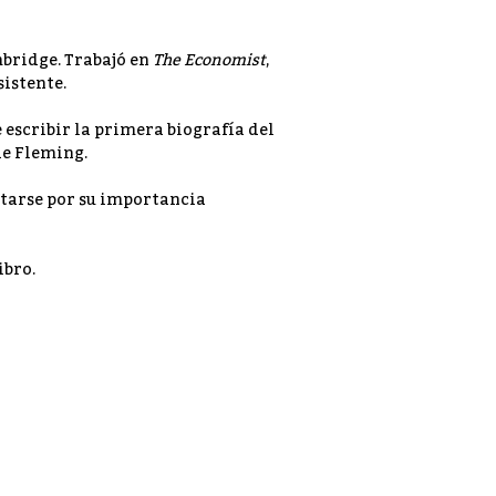
mbridge. Trabajó en
The Economist
,
sistente.
 escribir la primera biografía del
de Fleming.
itarse por su importancia
ibro.