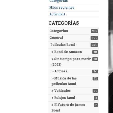
Enlaces
Categorías
rápidos
Hilos recientes
Actividad
CATEGORÍAS
Categorías
985
General
991
Películas Bond
204
> Bond de Amazon
18
> Sin tiempo para morir
30
(2021)
> Actores
34
> Música de las
32
películas Bond
> Vehículos
11
> Relojes Bond
3
> El futuro de James
7
Bond