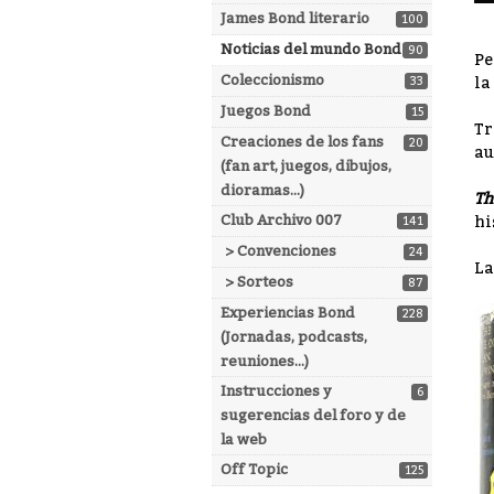
James Bond literario
100
Noticias del mundo Bond
90
Pe
Coleccionismo
33
la
Juegos Bond
15
Tr
Creaciones de los fans
20
au
(fan art, juegos, dibujos,
dioramas...)
Th
Club Archivo 007
hi
141
> Convenciones
24
La
> Sorteos
87
Experiencias Bond
228
(Jornadas, podcasts,
reuniones...)
Instrucciones y
6
sugerencias del foro y de
la web
Off Topic
125