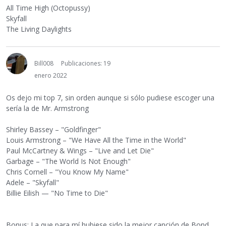
All Time High (Octopussy)
Skyfall
The Living Daylights
Bill008
Publicaciones: 19
enero 2022
Os dejo mi top 7, sin orden aunque si sólo pudiese escoger una
sería la de Mr. Armstrong
Shirley Bassey – "Goldfinger"
Louis Armstrong – "We Have All the Time in the World"
Paul McCartney & Wings – "Live and Let Die"
Garbage – "The World Is Not Enough"
Chris Cornell – "You Know My Name"
Adele – "Skyfall"
Billie Eilish — "No Time to Die"
Bonus: La que para mí hubiese sido la mejor canción de Bond