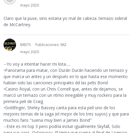
mayo 2020
Claro que la puse, sino estaria yo mal de cabeza. temazo sideral
de McCartney.
BIBI75
Publicaciones: 962
mayo 2020
--Yo voy a intentar hacer mi lista.....
•Panorama para matar, con Durán Durán haciendo un temazo y
que marca un antes y un después en lo que hasta ese momento
habían sido las canciones principales dd las pelis Bond
•Casino Royal, con un Chris Cornell que, antes de dejarnos, se
marcó un temazo con un ritmo innegable y muy rockero para la
primera peli de Craig
•Goldfinger, Shirley Bassey canta para esta peli uno de los
mejores temas de la saga (el mejor de los tres suyos) y que para
muchos fans "suena muy bien a James Bond"
--Este es mi top 3 pero podría incluir igualmente Skyfall, Solo
para sus ojos, Octopussy, El tema que suena al final de Licencia