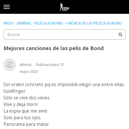
t
o
×
Acceder
·
Registrarse
g
INICIO
›
GENERAL
›
PELÍCULAS BOND
›
> MÚSICA DE LAS PELÍCULAS BOND
Acceder
Registrarse
g
l
e
Categorías
m
Mejores canciones de las pelis de Bond
e
Hilos
n
u
alberto
Publicaciones: 57
Actividad
mayo 2020
Sin orden concreto pq es imposible elegir una entre ellas:
Goldfinger
Solo se vive dos veces.
Vive y deja morir
La espia que me amó
Solo para tus ojos
Panorama para matar