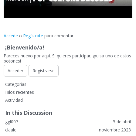
Accede
o
Regístrate
para comentar.
¡Bienvenido/a!
Pareces nuevo por aquí. Si quieres participar, ¡pulsa uno de estos
botones!
Acceder
Registrarse
E
Categorías
n
Hilos recientes
l
Actividad
a
c
In this Discussion
e
ggl007
5 de abril
s
r
claalc
noviembre 2023