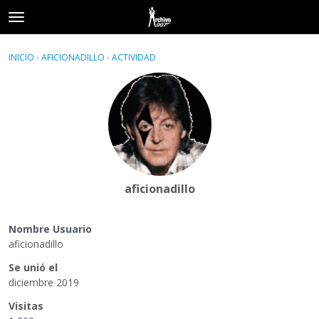
t
o
×
Acceder
·
Registrarse
g
INICIO
›
AFICIONADILLO
›
ACTIVIDAD
g
Categorías
l
e
Hilos
m
e
Actividad
n
u
aficionadillo
Nombre Usuario
aficionadillo
Se unió el
diciembre 2019
Visitas