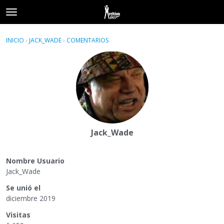
t
o
×
Acceder
·
Registrarse
g
INICIO
›
JACK_WADE
›
COMENTARIOS
g
Categorías
l
e
Hilos
m
e
Actividad
n
u
Jack_Wade
Nombre Usuario
Jack_Wade
Se unió el
diciembre 2019
Visitas