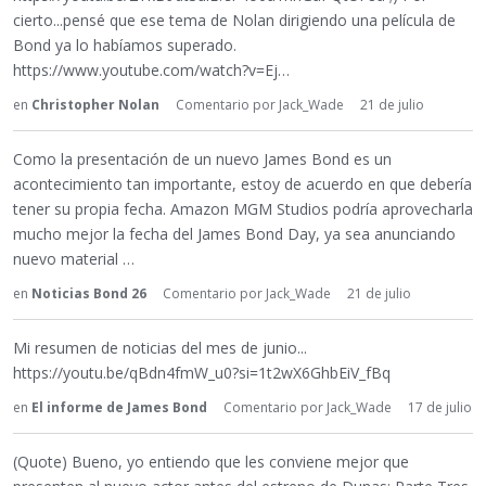
cierto...pensé que ese tema de Nolan dirigiendo una película de
Bond ya lo habíamos superado.
https://www.youtube.com/watch?v=Ej…
en
Christopher Nolan
Comentario por
Jack_Wade
21 de julio
Como la presentación de un nuevo James Bond es un
acontecimiento tan importante, estoy de acuerdo en que debería
tener su propia fecha. Amazon MGM Studios podría aprovecharla
mucho mejor la fecha del James Bond Day, ya sea anunciando
nuevo material …
en
Noticias Bond 26
Comentario por
Jack_Wade
21 de julio
Mi resumen de noticias del mes de junio...
https://youtu.be/qBdn4fmW_u0?si=1t2wX6GhbEiV_fBq
en
El informe de James Bond
Comentario por
Jack_Wade
17 de julio
(Quote) Bueno, yo entiendo que les conviene mejor que