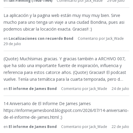
en
Ian Fleming (1908-1964)
Comentario por
Jack_Wade
29 de julio
La aplicación y la pagina web están muy muy muy bien. Sirve
mucho para uno tenga un viaje a una ciudad Bondina, pues asi
podemos ubicar la locación exacta. Gracias!! :)
en
Localizaciones con recuerdo Bond
Comentario por
Jack_Wade
29 de julio
(Quote) Muchísimas gracias. Y gracias también a ARCHIVO 007,
que ha sido una importante fuente de inspiración, influencia y
referencia para estos catorce años. (Quote) Gracias!! El podcast
vuelve. Tenía una temática para la cuarta temporada, pero d…
en
El informe de James Bond
Comentario por
Jack_Wade
24 de julio
14 Aniversario de El Informe De James James
https://informejamesbond.blogspot.com/2026/07/14-aniversario-
de-el-informe-de-james.html ;)
en
El informe de James Bond
Comentario por
Jack_Wade
22 de julio