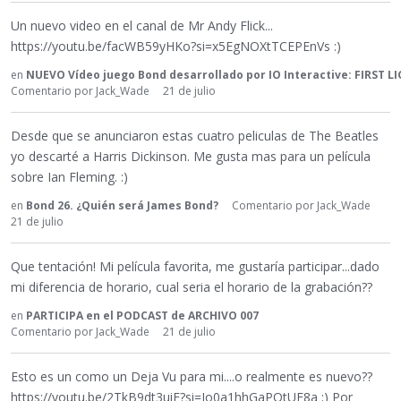
Un nuevo video en el canal de Mr Andy Flick...
https://youtu.be/facWB59yHKo?si=x5EgNOXtTCEPEnVs :)
en
NUEVO Vídeo juego Bond desarrollado por IO Interactive: FIRST L
Comentario por
Jack_Wade
21 de julio
Desde que se anunciaron estas cuatro peliculas de The Beatles
yo descarté a Harris Dickinson. Me gusta mas para un película
sobre Ian Fleming. :)
en
Bond 26. ¿Quién será James Bond?
Comentario por
Jack_Wade
21 de julio
Que tentación! Mi película favorita, me gustaría participar...dado
mi diferencia de horario, cual seria el horario de la grabación??
en
PARTICIPA en el PODCAST de ARCHIVO 007
Comentario por
Jack_Wade
21 de julio
Esto es un como un Deja Vu para mi....o realmente es nuevo??
https://youtu.be/2TkB9dt3uiE?si=Io0a1hhGaPQtUF8a ;) Por