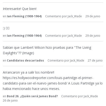
Interesante! Que bien!
en
Ian Fleming (1908-1964)
Comentario por
Jack_Wade
29 de junio
:)
👍🏾
en
Ian Fleming (1908-1964)
Comentario por
Jack_Wade
29 de junio
Sabían que Lambert Wilson hizo pruebas para "The Living
Daylights"?? (Image)
en
Candidatos descartados
Comentario por
Jack_Wade
27 de junio
Arrancaron ya a salir los nombre!!
https://es.hollywoodreporter.com/louis-partridge-el-primer-
candidato-para-ser-el-nuevo-james-bond/ A Louis Partridge ya lo
habia mencionado hace unos meses.
en
Bond 26. ¿Quién será James Bond?
Comentario por
Jack_Wade
26 de junio