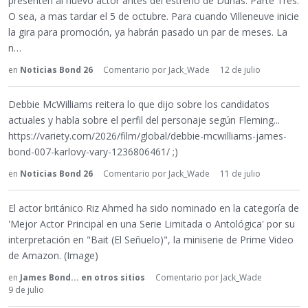
presenten al nuevo actor antes del estreno de Dunas: Parte Tres.
O sea, a mas tardar el 5 de octubre. Para cuando Villeneuve inicie
la gira para promoción, ya habrán pasado un par de meses. La
n…
en
Noticias Bond 26
Comentario por
Jack_Wade
12 de julio
Debbie McWilliams reitera lo que dijo sobre los candidatos
actuales y habla sobre el perfil del personaje según Fleming...
https://variety.com/2026/film/global/debbie-mcwilliams-james-
bond-007-karlovy-vary-1236806461/ ;)
en
Noticias Bond 26
Comentario por
Jack_Wade
11 de julio
El actor británico Riz Ahmed ha sido nominado en la categoría de
'Mejor Actor Principal en una Serie Limitada o Antológica' por su
interpretación en "Bait (El Señuelo)", la miniserie de Prime Video
de Amazon. (Image)
en
James Bond... en otros sitios
Comentario por
Jack_Wade
9 de julio