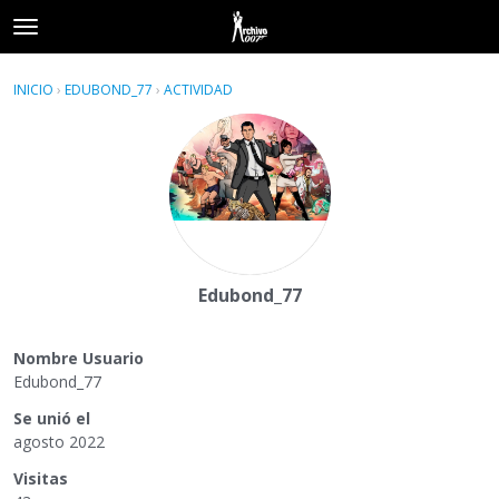
t
o
×
Acceder
·
Registrarse
g
INICIO
›
EDUBOND_77
›
ACTIVIDAD
g
Categorías
l
e
Hilos
m
e
Actividad
n
u
Edubond_77
Nombre Usuario
Edubond_77
Se unió el
agosto 2022
Visitas