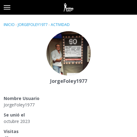
t
o
×
Acceder
·
Registrarse
g
INICIO
›
JORGEFOLEY1977
›
ACTIVIDAD
g
Categorías
l
e
Hilos
m
e
Actividad
n
u
JorgeFoley1977
Nombre Usuario
JorgeFoley1977
Se unió el
octubre 2023
Visitas