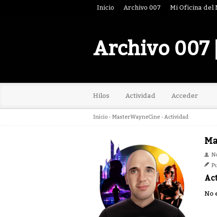
Inicio
Archivo 007
Mi Oficina del
Archivo 007 
Hilos
Actividad
Acceder
Inicio
›
MasterWayneCine
›
Actividad
Ma
N
Pu
Ac
No 