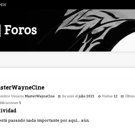
 MI6
| Foros
sterWayneCine
ombre Usuario
MasterWayneCine
Se unió el
julio 2021
Visitas
12
Últim
blicaciones
5
tividad
está pasando nada importante por aquí... aún.