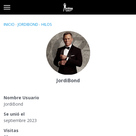
t
o
×
Acceder
·
Registrarse
g
INICIO
›
JORDIBOND
›
HILOS
g
Categorías
l
e
Hilos
m
e
Actividad
n
u
JordiBond
Nombre Usuario
JordiBond
Se unió el
septiembre 2023
Visitas