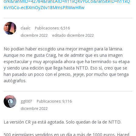
ork&ranMID=42784&ranEAID=n11xQKvYGCo&ranSiteID=n11xQ
KvYGCo-ecBXmOyZ6v18MmsPRWwHRw
claalc
Publicaciones: 6,516
diciembre 2022
editado diciembre 2022
No podían haber escogido una mejor imagen para la lámina.
Aunque no me gusta Craig, he de admitir que es una imagen
espectacular y muy apropiada ahora que ha terminado su etapa
y siendo una edición que llega hasta NTTD. Eso sí, creo que se
han pasado un poco con el precio, jejeje, por mucho que tenga
autógrafos.
ggl007
Publicaciones: 9,116
diciembre 2022
La versión CR ya está agotada. Solo quedan de la de NTTD.
500 ejemplares vendidos en un día a más de 1000 euros. Haced