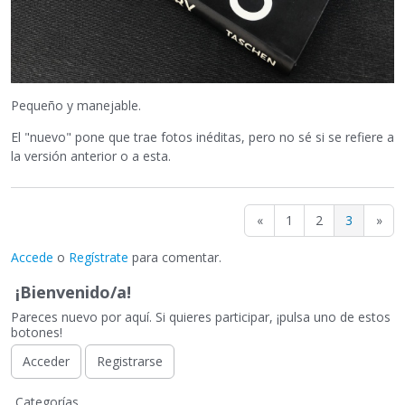
Pequeño y manejable.
El "nuevo" pone que trae fotos inéditas, pero no sé si se refiere a
la versión anterior o a esta.
«
1
2
3
»
Accede
o
Regístrate
para comentar.
¡Bienvenido/a!
Pareces nuevo por aquí. Si quieres participar, ¡pulsa uno de estos
botones!
Acceder
Registrarse
E
Categorías