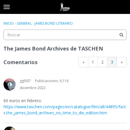
t
o
×
Acceder
·
Registrarse
g
INICIO
›
GENERAL
›
JAMES BOND LITERARIO
Acceder
Registrarse
g
l
e
Categorías
m
The James Bond Archives de TASCHEN
e
Hilos
n
Comentarios
«
1
2
3
»
u
Actividad
ggl007
Publicaciones: 9,116
diciembre 2022
60 euros en febrero:
https://www.taschen.com/pages/en/catalogue/film/all/44895/fact
s.the_james_bond_archives_no_time_to_die_edition.htm