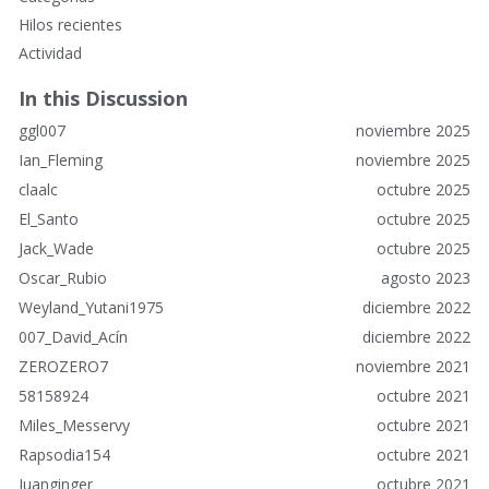
n
Hilos recientes
l
Actividad
a
c
In this Discussion
e
ggl007
noviembre 2025
s
r
Ian_Fleming
noviembre 2025
á
claalc
octubre 2025
p
El_Santo
octubre 2025
i
Jack_Wade
octubre 2025
d
o
Oscar_Rubio
agosto 2023
s
Weyland_Yutani1975
diciembre 2022
007_David_Acín
diciembre 2022
ZEROZERO7
noviembre 2021
58158924
octubre 2021
Miles_Messervy
octubre 2021
Rapsodia154
octubre 2021
Juanginger
octubre 2021