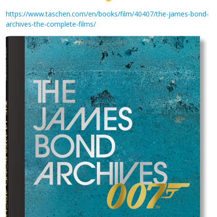
https://www.taschen.com/en/books/film/40407/the-james-bond-
archives-the-complete-films/