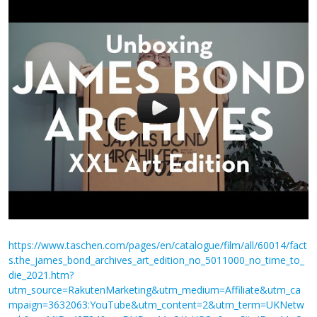
https://www.taschen.com/pages/en/catalogue/film/all/60014/fact
s.the_james_bond_archives_art_edition_no_5011000_no_time_to_
die_2021.htm?
utm_source=RakutenMarketing&utm_medium=Affiliate&utm_ca
mpaign=3632063:YouTube&utm_content=2&utm_term=UKNetw