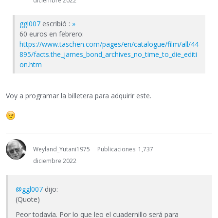
diciembre 2022
ggl007
escribió :
»
60 euros en febrero:
https://www.taschen.com/pages/en/catalogue/film/all/44
895/facts.the_james_bond_archives_no_time_to_die_editi
on.htm
Voy a programar la billetera para adquirir este.
Weyland_Yutani1975
Publicaciones: 1,737
diciembre 2022
@ggl007
dijo:
(Quote)
Peor todavía. Por lo que leo el cuadernillo será para