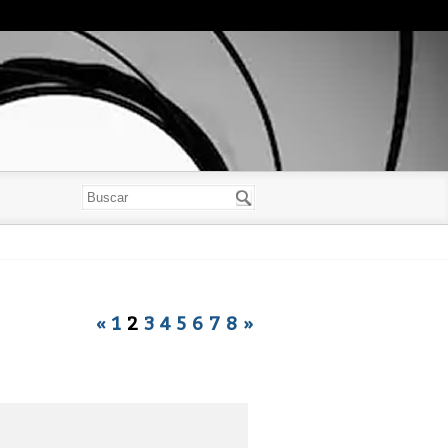
«
1
2
3
4
5
6
7
8
»