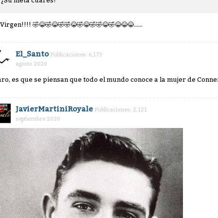
¿Su nieta cual es?
 Virgen!!!!
🤣
😂
🤣
😂
🤣
🤣
😂
🤣
😂
🤣
🤣
😂
🤣
😂
😂
😂
......
El_Santo
Publicaciones: 6,173
agosto 2020
aro, es que se piensan que todo el mundo conoce a la mujer de Conne
JavierMartiniRoyale
Publicaciones: 2,121
septiembre 2020