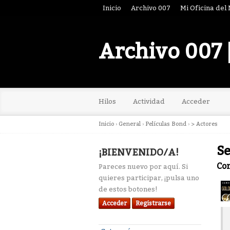
Inicio
Archivo 007
Mi Oficina del
Archivo 007 
Hilos
Actividad
Acceder
Inicio
›
General
›
Películas Bond
›
> Actores
S
¡BIENVENIDO/A!
Co
Pareces nuevo por aquí. Si
quieres participar, ¡pulsa uno
de estos botones!
Acceder
Registrarse