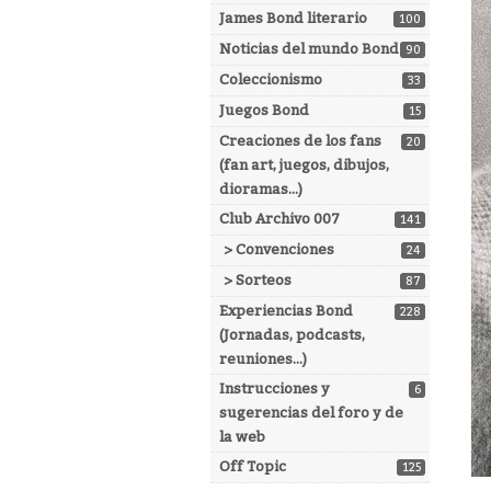
James Bond literario
100
Noticias del mundo Bond
90
Coleccionismo
33
Juegos Bond
15
Creaciones de los fans
20
(fan art, juegos, dibujos,
dioramas...)
Club Archivo 007
141
> Convenciones
24
> Sorteos
87
Experiencias Bond
228
(Jornadas, podcasts,
reuniones...)
Instrucciones y
6
sugerencias del foro y de
la web
Off Topic
125