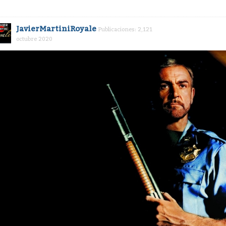
JavierMartiniRoyale
Publicaciones: 2,121
octubre 2020