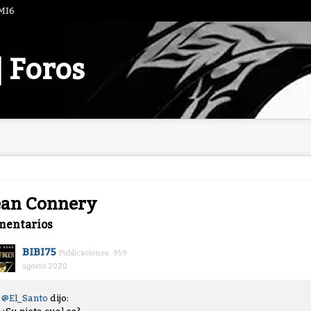
 MI6
| Foros
ean Connery
mentarios
BIBI75
Publicaciones: 959
agosto 2020
@El_Santo
dijo: