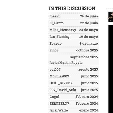
IN THIS DISCUSSION
claalc
26 de junio
El_Santo
22 de junio
Miles_Messervy
24 de mayo
Ian_Fleming
19 de mayo
Ebardo
9 de marzo
Fmor
octubre 2025
septiembre 2025
JavierMartiniRoyale
ggl007
agosto 2025
Morillas007
junio 2025
DEKE_RIVERS
junio 2025
007_David_Acín
junio 2025
Gogol
febrero 2024
ZEROZERO7
febrero 2024
Jack_Wade
enero 2024