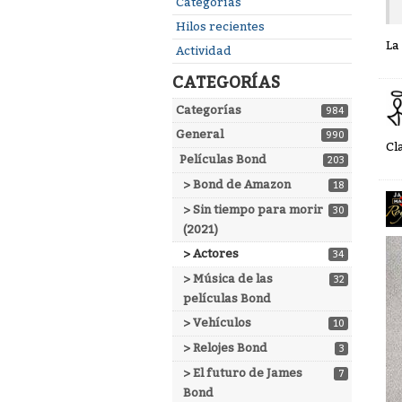
Enlaces
Categorías
rápidos
Hilos recientes
La
Actividad
CATEGORÍAS
Categorías
984
General
990
Cl
Películas Bond
203
> Bond de Amazon
18
> Sin tiempo para morir
30
(2021)
> Actores
34
> Música de las
32
películas Bond
> Vehículos
10
> Relojes Bond
3
> El futuro de James
7
Bond