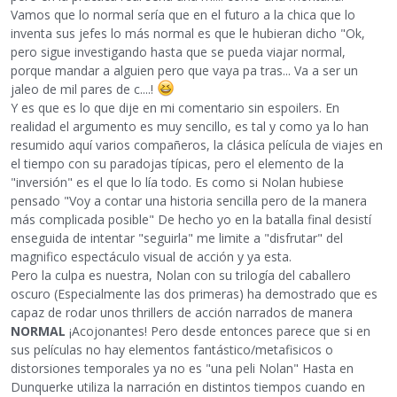
Vamos que lo normal sería que en el futuro a la chica que lo
inventa sus jefes lo más normal es que le hubieran dicho "Ok,
pero sigue investigando hasta que se pueda viajar normal,
porque mandar a alguien pero que vaya pa tras... Va a ser un
jaleo de mil pares de c....!
Y es que es lo que dije en mi comentario sin espoilers. En
realidad el argumento es muy sencillo, es tal y como ya lo han
resumido aquí varios compañeros, la clásica película de viajes en
el tiempo con su paradojas típicas, pero el elemento de la
"inversión" es el que lo lía todo. Es como si Nolan hubiese
pensado "Voy a contar una historia sencilla pero de la manera
más complicada posible" De hecho yo en la batalla final desistí
enseguida de intentar "seguirla" me limite a "disfrutar" del
magnifico espectáculo visual de acción y ya esta.
Pero la culpa es nuestra, Nolan con su trilogía del caballero
oscuro (Especialmente las dos primeras) ha demostrado que es
capaz de rodar unos thrillers de acción narrados de manera
NORMAL
¡Acojonantes! Pero desde entonces parece que si en
sus películas no hay elementos fantástico/metafisicos o
distorsiones temporales ya no es "una peli Nolan" Hasta en
Dunquerke utiliza la narración en distintos tiempos cuando en