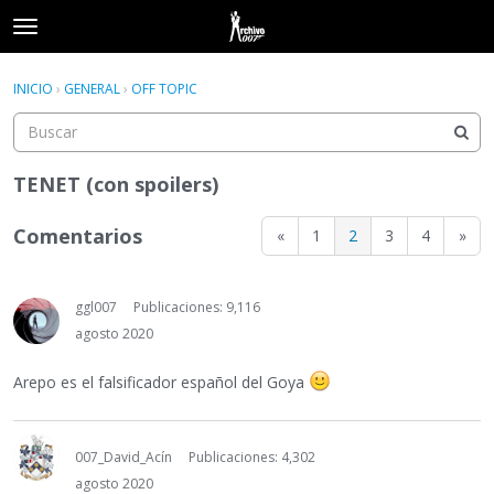
t
o
×
Acceder
·
Registrarse
g
INICIO
›
GENERAL
›
OFF TOPIC
Acceder
Registrarse
g
l
e
Categorías
m
TENET (con spoilers)
e
Hilos
n
Comentarios
«
1
2
3
4
»
u
Actividad
ggl007
Publicaciones: 9,116
agosto 2020
Arepo es el falsificador español del Goya
007_David_Acín
Publicaciones: 4,302
agosto 2020