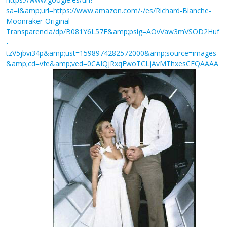
sa=i&amp;url=https://www.amazon.com/-/es/Richard-Blanche-
Moonraker-Original-
Transparencia/dp/B081Y6L57F&amp;psig=AOvVaw3mVSOD2Huf
-
tzV5jbvi34p&amp;ust=1598974282572000&amp;source=images
&amp;cd=vfe&amp;ved=0CAIQjRxqFwoTCLjAvMThxesCFQAAAA