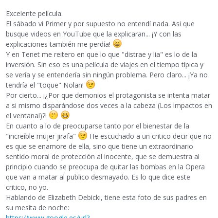
Excelente película.
El sábado vi Primer y por supuesto no entendí nada. Asi que
busque videos en YouTube que la explicaran... ¡Y con las
explicaciones también me perdía!
Y en Tenet me reitero en que lo que "distrae y lia" es lo de la
inversión. Sin eso es una película de viajes en el tiempo típica y
se vería y se entendería sin ningún problema. Pero claro... ¡Ya no
tendría el "toque" Nolan!
Por cierto... ¡¿Por que demonios el protagonista se intenta matar
a si mismo disparándose dos veces a la cabeza (Los impactos en
el ventanal)?!
En cuanto a lo de preocuparse tanto por el bienestar de la
"increíble mujer jirafa"
He escuchado a un critico decir que no
es que se enamore de ella, sino que tiene un extraordinario
sentido moral de protección al inocente, que se demuestra al
principio cuando se preocupa de quitar las bombas en la Opera
que van a matar al publico desmayado. Es lo que dice este
critico, no yo.
Hablando de Elizabeth Debicki, tiene esta foto de sus padres en
su mesita de noche:
https://www.google.es/url?