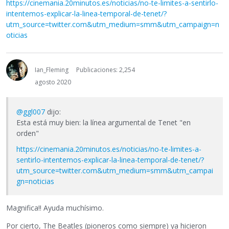
https://cinemania.20minutos.es/noticias/no-te-limites-a-sentirlo-
intentemos-explicar-la-linea-temporal-de-tenet/?
utm_source=twitter.com&utm_medium=smm&utm_campaign=n
oticias
Ian_Fleming
Publicaciones: 2,254
agosto 2020
@ggl007
dijo:
Esta está muy bien: la línea argumental de Tenet "en
orden"
https://cinemania.20minutos.es/noticias/no-te-limites-a-
sentirlo-intentemos-explicar-la-linea-temporal-de-tenet/?
utm_source=twitter.com&utm_medium=smm&utm_campai
gn=noticias
Magnifica!! Ayuda muchísimo.
Por cierto, The Beatles (pioneros como siempre) ya hicieron