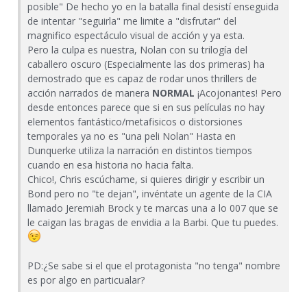
posible" De hecho yo en la batalla final desistí enseguida
de intentar "seguirla" me limite a "disfrutar" del
magnifico espectáculo visual de acción y ya esta.
Pero la culpa es nuestra, Nolan con su trilogía del
caballero oscuro (Especialmente las dos primeras) ha
demostrado que es capaz de rodar unos thrillers de
acción narrados de manera
NORMAL
¡Acojonantes! Pero
desde entonces parece que si en sus películas no hay
elementos fantástico/metafisicos o distorsiones
temporales ya no es "una peli Nolan" Hasta en
Dunquerke utiliza la narración en distintos tiempos
cuando en esa historia no hacia falta.
Chico!, Chris escúchame, si quieres dirigir y escribir un
Bond pero no "te dejan", invéntate un agente de la CIA
llamado Jeremiah Brock y te marcas una a lo 007 que se
le caigan las bragas de envidia a la Barbi. Que tu puedes.
PD:¿Se sabe si el que el protagonista "no tenga" nombre
es por algo en particualar?